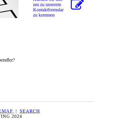
um zu unserem
Kon­takt­for­mu­lar
zu kommen
berufler?
SEARCH
TEMAP
|
ING 2024