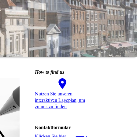
How to find us
Nutzen Sie unseren
interaktiven La­ge­plan, um
zu uns zu finden
Kontaktformular
Klicken Sie hier