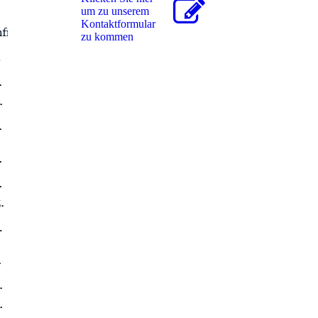
um zu unserem
Kon­takt­for­mu­lar
zu kommen